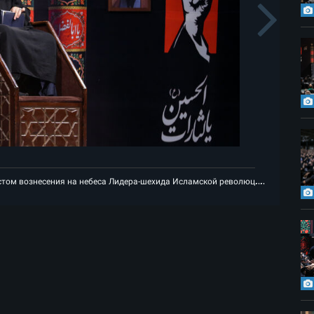
s
N
ии
Первая траурная ночь месяца Мухаррам рядом с местом вознесен