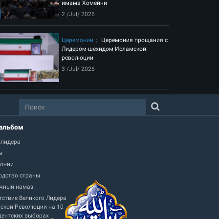
имама Хомейни
2 /Jul/ 2026
Церемонии
Церемония прощания с
Лидером-шехидом Исламской
революции
3 /Jul/ 2026
альбом
 лидера
ы
онии
одство страны
чный намаз
тствие Великого Лидера
ской Революции на 10
дентских выборах