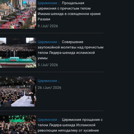
Церемонии
Прощальная
церемония с пречистым телом
Имама-шехида в ссвященном храме
Разави
9 /Jul/ 2026
Церемонии
Совершение
заупокойной молитвы над пречистым
телом Лидера-шехида исламской
уммы
5 /Jul/ 2026
Церемонии
26 /Jun/ 2026
Церемонии
Церемония прощания с
телом Лидера-шехида Исламской
революции неподалеку от хусейние