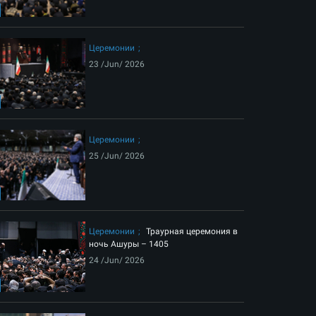
ext
Церемонии
23 /Jun/ 2026
Церемонии
25 /Jun/ 2026
ия на небеса Лидера-шехида Исламской революции
Церемонии
Траурная церемония в
ночь Ашуры – 1405
24 /Jun/ 2026