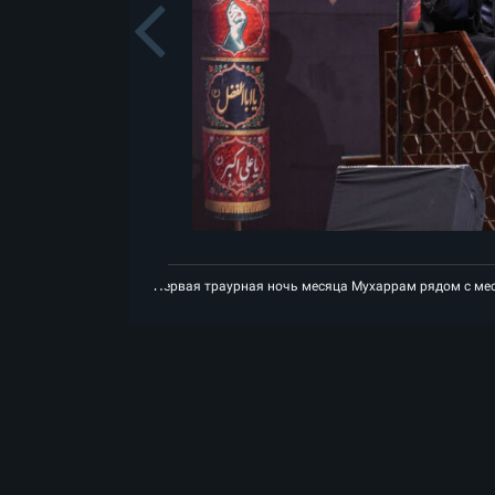
Previou
ам рядом с местом вознесения на небеса Лидера-шехида Исламской революц