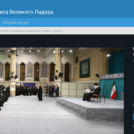
иса Великого Лидера
Общий архив
руппой активных женщин всей страны