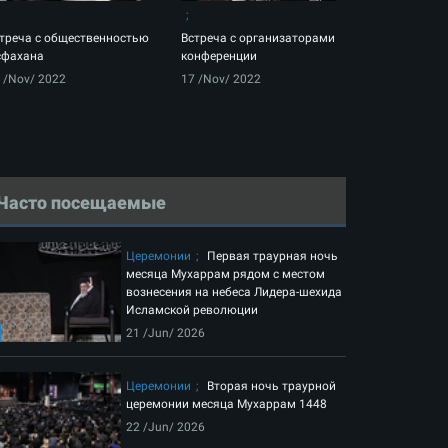
треча с общественностью
Встреча с организаторами
сфахана
конференции
 /Nov/ 2022
17 /Nov/ 2022
Часто посещаемые
Церемонии
Первая траурная ночь
месяца Мухаррам рядом с местом
вознесения на небеса Лидера-шехида
Исламской революции
21 /Jun/ 2026
Церемонии
Вторая ночь траурной
церемонии месяца Мухаррам 1448
22 /Jun/ 2026