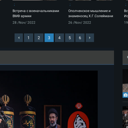
Встреча с военачальниками
Ополченское мышление и
Вс
ВМФ армии
знаменосец Х.Г.Солеймани
И
28 /Nov/ 2022
26 /Nov/ 2022
19
1
2
3
4
5
6