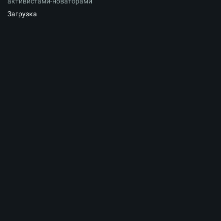
активистами-новаторами
Загрузка