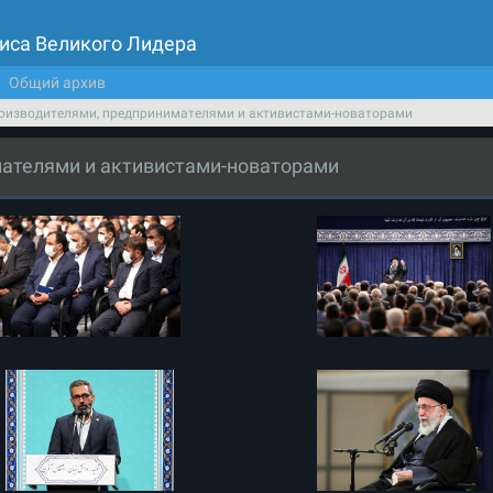
иса Великого Лидера
Общий архив
роизводителями, предпринимателями и активистами-новаторами
мателями и активистами-новаторами