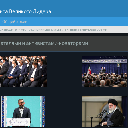
иса Великого Лидера
Общий архив
роизводителями, предпринимателями и активистами-новаторами
мателями и активистами-новаторами