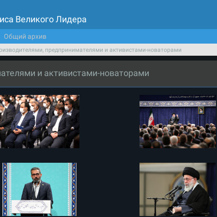
иса Великого Лидера
Общий архив
роизводителями, предпринимателями и активистами-новаторами
мателями и активистами-новаторами