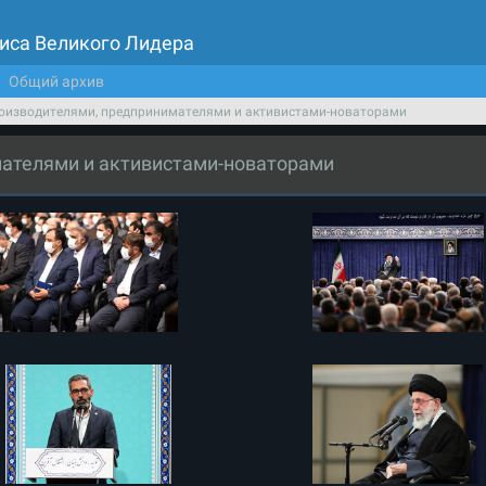
иса Великого Лидера
Общий архив
роизводителями, предпринимателями и активистами-новаторами
мателями и активистами-новаторами