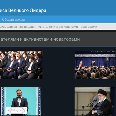
иса Великого Лидера
Общий архив
роизводителями, предпринимателями и активистами-новаторами
мателями и активистами-новаторами