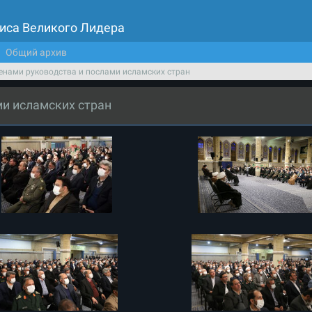
иса Великого Лидера
Общий архив
ленами руководства и послами исламских стран
ми исламских стран