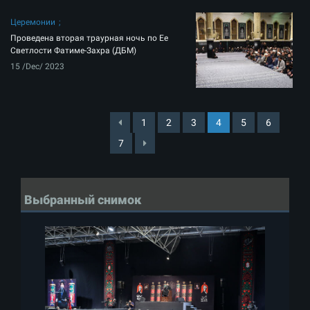
Церемонии
Проведена вторая траурная ночь по Ее
Светлости Фатиме-Захра (ДБМ)
15 /Dec/ 2023
1
2
3
4
5
6
7
Выбранный снимок