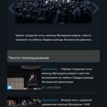
Previous
Первая траурная ночь месяца Мухаррам рядом с местом
П
вознесения на небеса Лидера-шехида Исламской революции
воз
Часто посещаемые
Церемонии
Первая траурная ночь
месяца Мухаррам рядом с местом
вознесения на небеса Лидера-шехида
Исламской революции
21 /Jun/ 2026
Церемонии
Вторая ночь траурной
церемонии месяца Мухаррам 1448