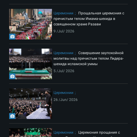
Церемонии
Прощальная церемония с
пречистым телом Имама-шехида в
ссвященном храме Разави
9 /Jul/ 2026
Церемонии
Совершение заупокойной
молитвы над пречистым телом Лидера-
шехида исламской уммы
5 /Jul/ 2026
Церемонии
26 /Jun/ 2026
Церемонии
Церемония прощания с