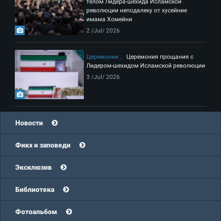
телом Лидера-шехида Исламской
революции неподалеку от хусейние
имама Хомейни
2 /Jul/ 2026
Церемонии
Церемония прощания с
Лидером-шехидом Исламской революции
3 /Jul/ 2026
Новости
Фикх и заповеди
Эксклюзив
Библиотека
Фотоальбом