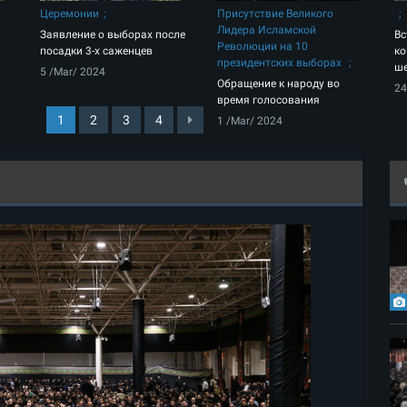
Церемонии
Присутствие Великого
Лидера Исламской
Заявление о выборах после
Вс
Революции на 10
посадки 3-х саженцев
ко
президентских выборах
ше
5 /Mar/ 2024
Обращение к народу во
24
время голосования
1
2
3
4
1 /Mar/ 2024