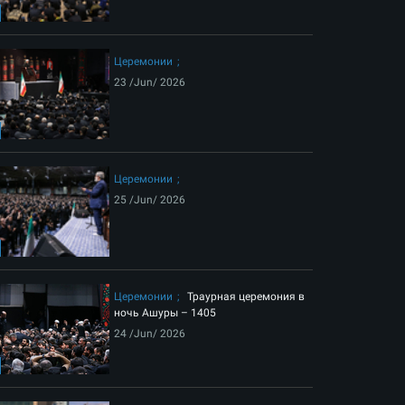
ext
Церемонии
23 /Jun/ 2026
Церемонии
25 /Jun/ 2026
а Лидера-шехида Исламской революции
Церемонии
Траурная церемония в
ночь Ашуры – 1405
24 /Jun/ 2026