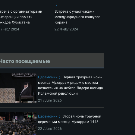
треча с организаторами
Встреча с участниками
нференции памяти
международного конкурса
хидов Хузистана
Корана
 /Feb/ 2024
22 /Feb/ 2024
Часто посещаемые
Церемонии
Первая траурная ночь
месяца Мухаррам рядом с местом
вознесения на небеса Лидера-шехида
Исламской революции
21 /Jun/ 2026
Церемонии
Вторая ночь траурной
церемонии месяца Мухаррам 1448
22 /Jun/ 2026