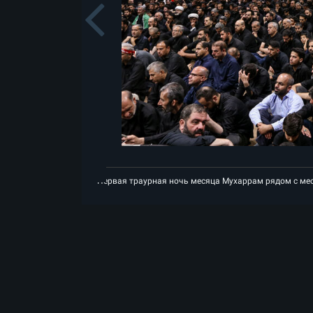
Previou
местом вознесения на небеса Лидера-шехида Исламской революции
Пе