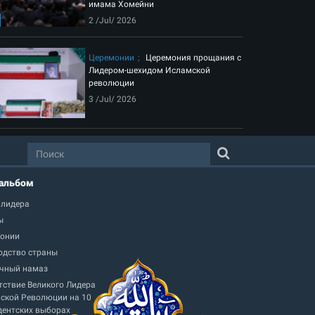
имама Хомейни
2 /Jul/ 2026
Церемонии
Церемония прощания с
Лидером-шехидом Исламской
революции
3 /Jul/ 2026
альбом
 лидера
ы
онии
одство страны
чный намаз
тствие Великого Лидера
ской Революции на 10
дентских выборах