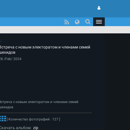
Встреча с новым электоратом и членами семей
шехидов
28 /Feb/ 2024
Встреча с новым электоратом и членами семей
шехидов
[ Количество фотографий : 127 ]
Скачать альбом:
zip