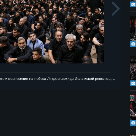
s
N
рвая траурная ночь месяца Мухаррам рядом с местом вознесения на небес