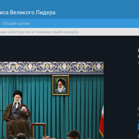
иса Великого Лидера
Общий архив
овым электоратом и членами семей шехидов