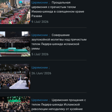
Церемонии
Прощальная
церемония с пречистым телом
Имама-шехида в ссвященном храме
Разави
9 /Jul/ 2026
Церемонии
Совершение
заупокойной молитвы над пречистым
телом Лидера-шехида исламской
уммы
5 /Jul/ 2026
Церемонии
26 /Jun/ 2026
Церемонии
Церемония прощания с
телом Лидера-шехида Исламской
революции неподалеку от хусейние