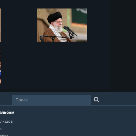
альбом
 лидера
ы
онии