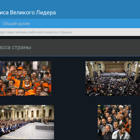
иса Великого Лидера
Общий архив
редставителями рабочего класса страны
асса страны