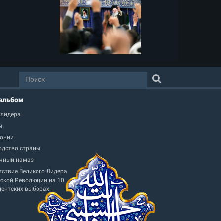
альбом
 лидера
ы
онии
одство страны
чный намаз
тствие Великого Лидера
ской Революции на 10
дентских выборах