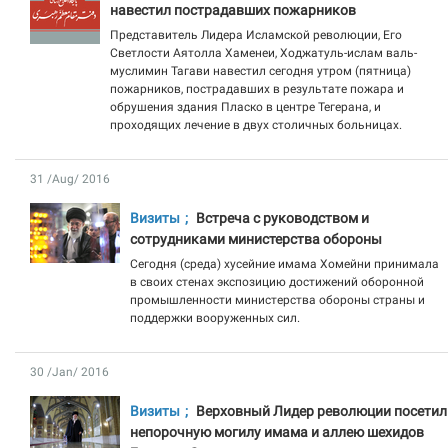
навестил пострадавших пожарников
Представитель Лидера Исламской революции, Его
Светлости Аятолла Хаменеи, Ходжатуль-ислам валь-
муслимин Тагави навестил сегодня утром (пятница)
пожарников, пострадавших в результате пожара и
обрушения здания Пласко в центре Тегерана, и
проходящих лечение в двух столичных больницах.
31 /Aug/ 2016
Визиты
Встреча с руководством и
сотрудниками министерства обороны
Сегодня (среда) хусейние имама Хомейни принимала
в своих стенах экспозицию достижений оборонной
промышленности министерства обороны страны и
поддержки вооруженных сил.
30 /Jan/ 2016
Визиты
Верховный Лидер революции посетил
непорочную могилу имама и аллею шехидов