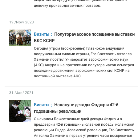
акцентом на продукцию инновационных компаний и
цепочку производственных поставок.
19 /Nov/ 2023
Визиты
Полуторачасовое посещение выставки
ВКС КСИР
Сегодня утром (воскресенье) Главнокомандующий
вооруженными силами страны, Его Светлость Аятолла
Хаменеи посетил Университет аэрокосмических наук
(АКС) Ашура и на протяжении полутора часов осмотрел
последние достижения аэрокосмических сил КСИР на
постоянной выставке АКС.
31 /Jan/ 2021
Визиты
Накануне декады Фаджр и 42-й
годовщины революции
С началом Божественных дней декады Фаджр и в
преддверии 42-й годовщины славной победы исламской
революции Лидер Исламской революции, Его Светлость
Аятолла Хаменеи в первые утренние часы воскресенья