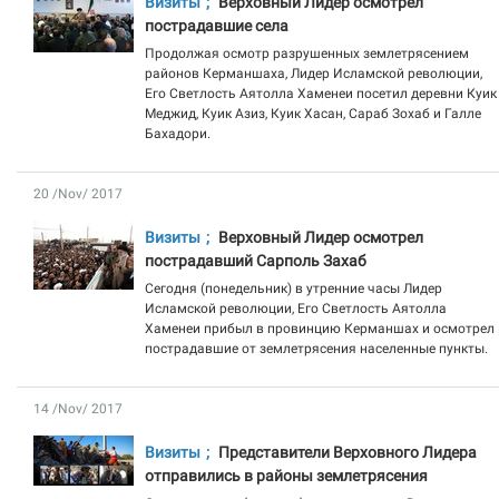
Визиты
Верховный Лидер осмотрел
пострадавшие села
Продолжая осмотр разрушенных землетрясением
районов Керманшаха, Лидер Исламской революции,
Его Светлость Аятолла Хаменеи посетил деревни Куик
Меджид, Куик Азиз, Куик Хасан, Сараб Зохаб и Галле
Бахадори.
20 /Nov/ 2017
Визиты
Верховный Лидер осмотрел
пострадавший Сарполь Захаб
Сегодня (понедельник) в утренние часы Лидер
Исламской революции, Его Светлость Аятолла
Хаменеи прибыл в провинцию Керманшах и осмотрел
пострадавшие от землетрясения населенные пункты.
14 /Nov/ 2017
Визиты
Представители Верховного Лидера
отправились в районы землетрясения