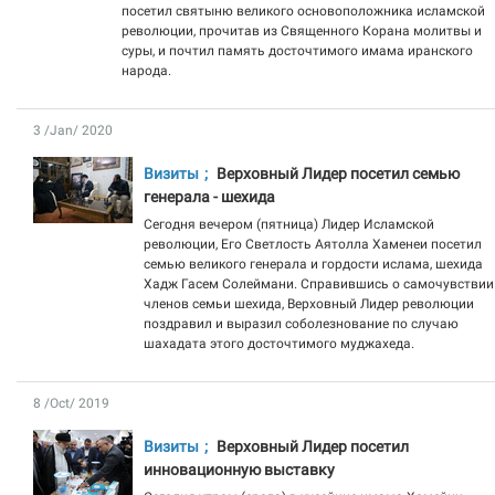
посетил святыню великого основоположника исламской
революции, прочитав из Священного Корана молитвы и
суры, и почтил память досточтимого имама иранского
народа.
3 /Jan/ 2020
Визиты
Верховный Лидер посетил семью
генерала - шехида
Сегодня вечером (пятница) Лидер Исламской
революции, Его Светлость Аятолла Хаменеи посетил
семью великого генерала и гордости ислама, шехида
Хадж Гасем Солеймани. Справившись о самочувствии
членов семьи шехида, Верховный Лидер революции
поздравил и выразил соболезнование по случаю
шахадата этого досточтимого муджахеда.
8 /Oct/ 2019
Визиты
Верховный Лидер посетил
инновационную выставку