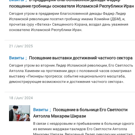
посещение гробницы основателя Исламской Республики Иран
Сегодня утром в преддверии благословенной декады Фаджр Лидер
Исламской революции посетил гробницу имама Хомейни (ДБМ), и,
прочитав суру «Фатиха» Священного Корана, воздал дань уважения
основателю Исламской Республики Иран.
21 /Jan/ 2025
Визиты
Посещение выставки достижений частного сектора
Сегодня утром во вторник Лидер Исламской революции, Его Светлость
Аятолла Хаменеи на протяжении двух с половиной часов осматривал
выставку «Пионеры прогресса: событие национального масштаба,
демонстрирующее возможности и достижения частного сектора».
18 /Jun/ 2024
Визиты
Посещение в больнице Его Светлости
Аятолла Макарем Ширази
В связи с нездоровьем и пребыванием в больнице одного
из великих марджаи-таклидов Его Светлости Аятолла
Макарем Ширази, Верховный Лидер революции навестил