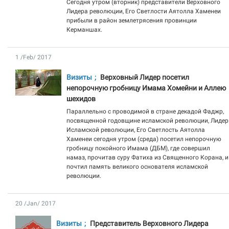
Сегодня утром (вторник) представители Верховного
Лидера революции, Его Светлости Аятолла Хаменеи
прибыли в район землетрясения провинции
Керманшах.
1 /Feb/ 2017
Визиты
Верховный Лидер посетил
непорочную гробницу Имама Хомейни и Аллею
шехидов
Параллельно с проводимой в стране декадой Фаджр,
посвященной годовщине исламской революции, Лидер
Исламской революции, Его Светлость Аятолла
Хаменеи сегодня утром (среда) посетил непорочную
гробницу покойного Имама (ДБМ), где совершил
намаз, прочитав суру Фатиха из Священного Корана, и
почтил память великого основателя исламской
революции.
20 /Jan/ 2017
Визиты
Представитель Верховного Лидера