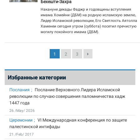
Бехешти-Захра
Накануне декады Фаджр и годовщины вступления
имама Хомейни (ДБМ) на родную исламскую землю,
Лидер Исламской революции, Его Светлость Аятолла
Хаменеи сегодня утром (суббота) посетил пречистую
могилу покойного имама (ДБМ).
1
2
3
Избранные категории
Послания
Послание Верховного Лидера Исламской
революции по случаю совершения паломничества хадж
1447 года
26 /May/ 2026
Церемонии
VI Международная конференция по защите
палестинской интифады
21 /Feb/ 2017