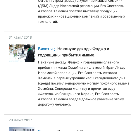
Сегодня утром (среда) в хусейние имама Хомейни
(ДБМ) Лидер Исламской революции, Его Светлость
Аятолла Хаменеи посетил выставку продукции
иранских инновационных компаний и современных
технологий.
31 /Jan/ 2018
Визиты
Накануне декады Фаджр и
годовщины прибытия имама
Накануне декады Фаджр и годовщины славного
прибытия имама Хомейни в исламский Иран Лидер
Исламской революции, Его Светлость Аятолла
Хаменеи в первые утренние часы сегодняшнего дня
(среда) посетил непорочную могилу покойного имама
Хомейни. Совершив молитву и прочитав суру
«Фатиха» из Священного Корана, Его Светлость
Аятолла Хаменеи воздал должное уважение этому
дорогому человеку.
20 /Nov/ 2017