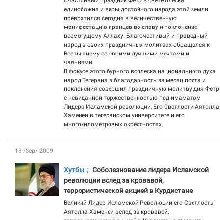
Счастливый праздник Фетр в свете блеска
единобожия и веры достойного народа этой земли
превратился сегодня в величественную
манифестацию иранцев во славу и поклонение
всемогущему Аллаху. Благочестивый и праведный
народ в своих праздничных молитвах обращался к
Всевышнему со своими лучшими мечтами и
чаяниями.
В фокусе этого бурного всплеска национального духа
народ Тегерана в благодарность за месяц поста и
поклонения совершил праздничную молитву дня Фетр
с невиданной торжественностью под имаматом
Лидера Исламской революции, Его Светлости Аятолла
Хаменеи в тегеранском университете и его
многокилометровых окрестностях.
18 /Sep/ 2009
Хутбы
Соболезнование лидера Исламской
революции вслед за кровавой,
террористической акцией в Курдистане
Великий Лидер Исламской Революции его Светлость
Аятолла Хаменеи вслед за кровавой,