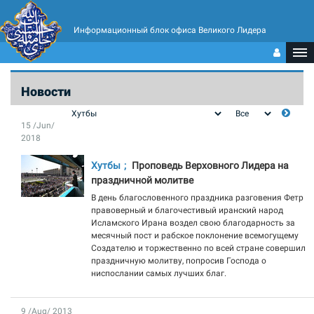
Информационный блок офиса Великого Лидера
Новости
15 /Jun/
2018
Хутбы
Проповедь Верховного Лидера на
праздничной молитве
В день благословенного праздника разговения Фетр
правоверный и благочестивый иранский народ
Исламского Ирана воздел свою благодарность за
месячный пост и рабское поклонение всемогущему
Создателю и торжественно по всей стране совершил
праздничную молитву, попросив Господа о
ниспослании самых лучших благ.
9 /Aug/ 2013