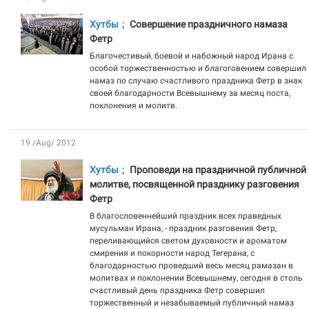
Хутбы
Совершение праздничного намаза
Фетр
Благочестивый, боевой и набожный народ Ирана с
особой торжественностью и благоговением совершил
намаз по случаю счастливого праздника Фетр в знак
своей благодарности Всевышнему за месяц поста,
поклонения и молитв.
19 /Aug/ 2012
Хутбы
Проповеди на праздничной публичной
молитве, посвященной празднику разговения
Фетр
В благословеннейший праздник всех праведных
мусульман Ирана, - праздник разговения Фетр,
переливающийся светом духовности и ароматом
смирения и покорности народ Тегерана, с
благодарностью проведший весь месяц рамазан в
молитвах и поклонении Всевышнему, сегодня в столь
счастливый день праздника Фетр совершил
торжественный и незабываемый публичный намаз