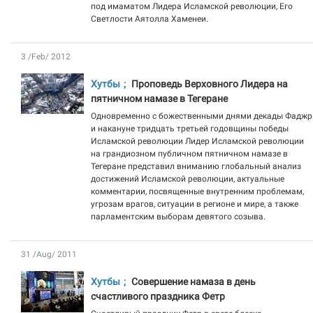
под имаматом Лидера Исламской революции, Его
Светлости Аятолла Хаменеи.
3 /Feb/ 2012
Хутбы
Проповедь Верховного Лидера на
пятничном намазе в Тегеране
Одновременно с божественными днями декады Фаджр
и накануне тридцать третьей годовщины победы
Исламской революции Лидер Исламской революции
на грандиозном публичном пятничном намазе в
Тегеране представил вниманию глобальный анализ
достижений Исламской революции, актуальные
комментарии, посвященные внутренним проблемам,
угрозам врагов, ситуации в регионе и мире, а также
парламентским выборам девятого созыва.
31 /Aug/ 2011
Хутбы
Совершение намаза в день
счастливого праздника Фетр