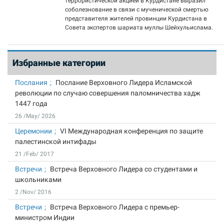
террористической акцией в Курдистане выразил
соболезнование в связи с мученической смертью
представителя жителей провинции Курдистана в
Совета экспертов шариата муллы Шейхульислама.
Избранные категории
Послания
Послание Верховного Лидера Исламской
революции по случаю совершения паломничества хадж
1447 года
26 /May/ 2026
Церемонии
VI Международная конференция по защите
палестинской интифады
21 /Feb/ 2017
Встречи
Встреча Верховного Лидера со студентами и
школьниками
2 /Nov/ 2016
Встречи
Встреча Верховного Лидера с премьер-
министром Индии