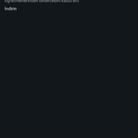
öğretmenlerinden binlercesini kabul etti
İndirin