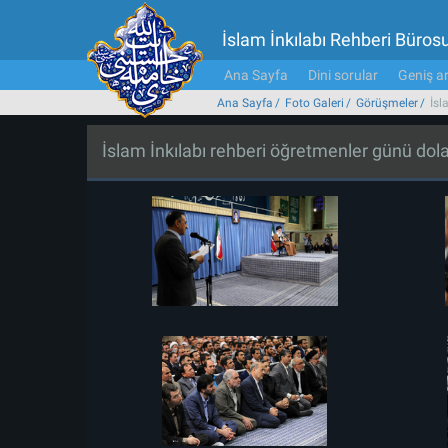
İslam İnkılabı Rehberi Büros
Ana Sayfa
Dini sorular
Geniş ar
Ana Sayfa
Foto Galeri
Görüşmeler
İsl
İslam İnkılabı rehberi öğretmenler günü dola