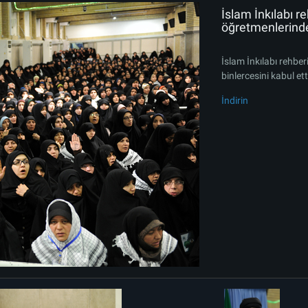
İslam İnkılabı r
öğretmenlerinden
İslam İnkılabı rehbe
binlercesini kabul ett
İndirin