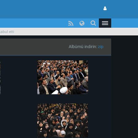
abul etti
Albümü indirin:
zip