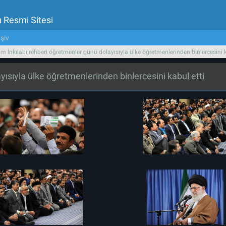
u Resmi Sitesi
şiv
am İnkılabı rehberi öğretmenler günü dolayısıyla ülke öğretmenlerinden binlercesini k
yısıyla ülke öğretmenlerinden binlercesini kabul etti