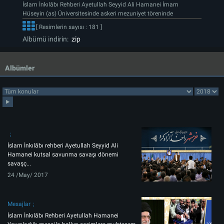
İslam İnkılâbı Rehberi Ayetullah Seyyid Ali Hamanei İmam
Hüseyin (as) Üniversitesinde askeri mezuniyet töreninde
[ Resimlerin sayısı : 181 ]
Albümü indirin:
zip
Albümler
İslam İnkılâbı rehberi Ayetullah Seyyid Ali
Hamanei kutsal savunma savaşı dönemi
savaşç...
24 /May/ 2017
Mesajlar
İslam İnkılâbı Rehberi Ayetullah Hamanei