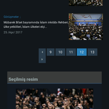
Görüşmeler
Mübarek Bi’set bayramında İslam inkılâbı Rehberi,
ülke yetkilileri, İslam ülkeleri elçi...
25 /Apr/ 2017
9
10
11
12
13
Seçilmiş resim