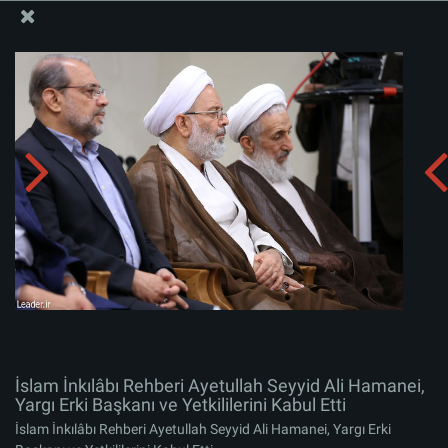
İslam İnkılabı Rehberi Bürosu Resmi Sitesi
İslam İnkılâbı Rehberi Ayetullah Seyyid Ali Hamanei,
Yargı Erki Başkanı ve Yetkililerini Kabul Etti
Albümü indirin:
zip
İslam İnkılâbı Rehberi Ayetullah Seyyid Ali Hamanei,
Yargı Erki Başkanı ve Yetkililerini Kabul Etti
İslam İnkılâbı Rehberi Ayetullah Seyyid Ali Hamanei, Yargı Erki