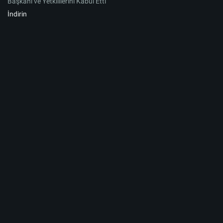
Başkanı ve Yetkililerini Kabul Etti
İndirin