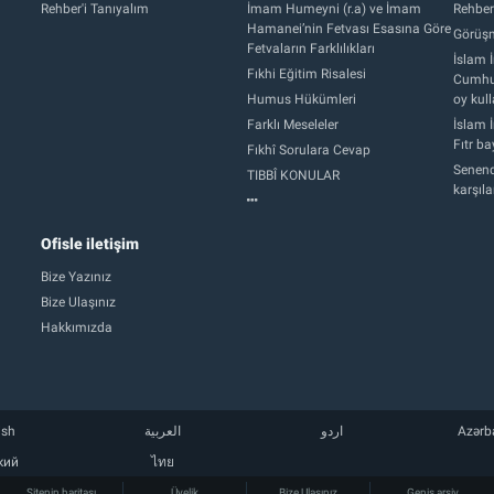
Rehber'i Tanıyalım
İmam Humeyni (r.a) ve İmam
Rehber
Hamanei’nin Fetvası Esasına Göre
Görüşm
Fetvaların Farklılıkları
İslam İ
Fıkhi Eğitim Risalesi
Cumhur
Humus Hükümleri
oy kull
Farklı Meseleler
İslam İ
Fıtr b
Fıkhî Sorulara Cevap
Senend
TIBBÎ KONULAR
karşıl
Ofisle iletişim
Bize Yazınız
Bize Ulaşınız
Hakkımızda
ish
العربية
اردو
Azərb
кий
ไทย
Sitenin haritası
Üyelik
Bize Ulaşınız
Geniş arşiv