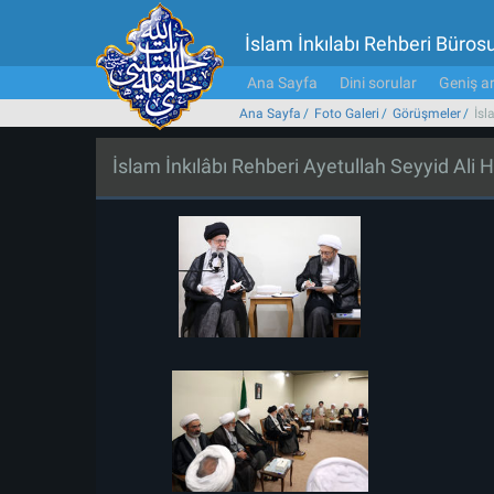
İslam İnkılabı Rehberi Büros
Ana Sayfa
Dini sorular
Geniş ar
Ana Sayfa
Foto Galeri
Görüşmeler
İsl
İslam İnkılâbı Rehberi Ayetullah Seyyid Ali H