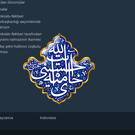
'den Görüntüler
eler
nkılabı Rehberi
başkanlığı seçimlerinde
anıyor
nkılabı Rehberi tarafından
ayramı namazının ikamesi
eç şehri halkının coşkulu
aması
aycanca
Indonesia