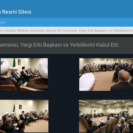
u Resmi Sitesi
şiv
am İnkılâbı Rehberi Ayetullah Seyyid Ali Hamanei, Yargı Erki Başkanı ve Yetkililerini K
amanei, Yargı Erki Başkanı ve Yetkililerini Kabul Etti