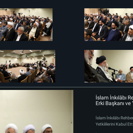
İslam İnkılâbı R
Erki Başkanı ve Y
İslam İnkılâbı Rehbe
Yetkililerini Kabul Ett