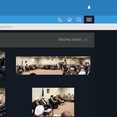
abul Etti
Albümü indirin:
zip