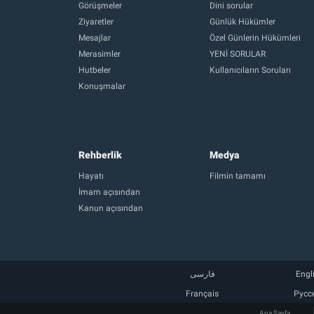
Görüşmeler
Dini sorular
Ziyaretler
Günlük Hükümler
Mesajlar
Özel Günlerin Hükümleri
Merasimler
YENİ SORULAR
Hutbeler
Kullanıcıların Soruları
Konuşmalar
Rehberlik
Medya
Hayatı
Filmin tamamı
İmam açısından
Kanun açısından
فارسی
Engl
Français
Русс
Ana Sayfa