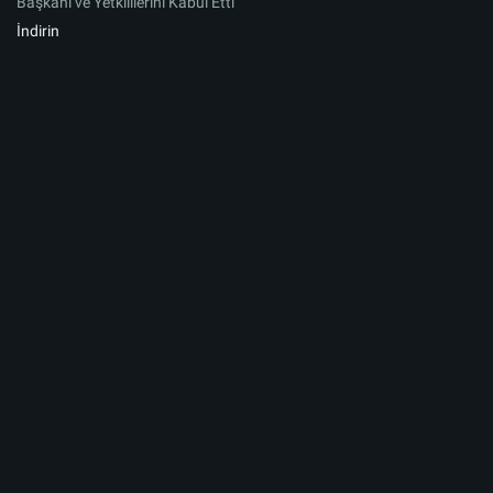
Başkanı ve Yetkililerini Kabul Etti
İndirin