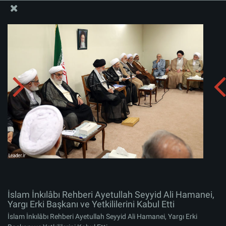
İslam İnkılabı Rehberi Bürosu Resmi Sitesi
İslam İnkılâbı Rehberi Ayetullah Seyyid Ali Hamanei,
Yargı Erki Başkanı ve Yetkililerini Kabul Etti
Albümü indirin:
zip
İslam İnkılâbı Rehberi Ayetullah Seyyid Ali Hamanei,
Yargı Erki Başkanı ve Yetkililerini Kabul Etti
İslam İnkılâbı Rehberi Ayetullah Seyyid Ali Hamanei, Yargı Erki