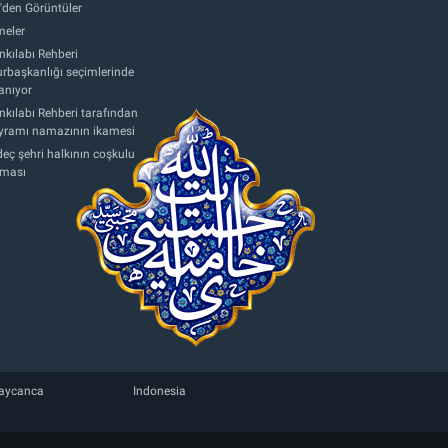
'den Görüntüler
eler
nkılabı Rehberi
başkanlığı seçimlerinde
anıyor
nkılabı Rehberi tarafından
ayramı namazının ikamesi
eç şehri halkının coşkulu
aması
aycanca
Indonesia