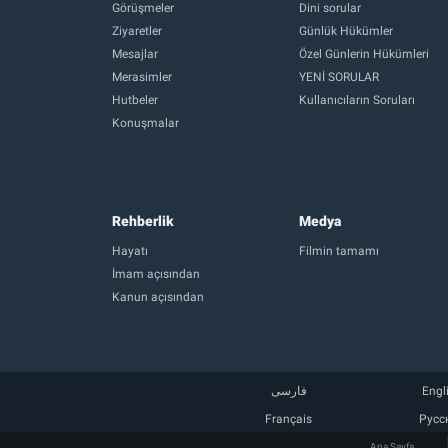
Görüşmeler
Dini sorular
Ziyaretler
Günlük Hükümler
Mesajlar
Özel Günlerin Hükümleri
Merasimler
YENİ SORULAR
Hutbeler
Kullanıcıların Soruları
Konuşmalar
Rehberlik
Medya
Hayatı
Filmin tamamı
İmam açısından
Kanun açısından
فارسی
Engl
Français
Русс
Ana Sayfa