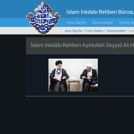
İslam İnkılabı Rehberi Büros
Ana Sayfa
Dini sorular
Geniş ar
Ana Sayfa
Foto Galeri
Görüşmeler
İsl
İslam İnkılâbı Rehberi Ayetullah Seyyid Ali H