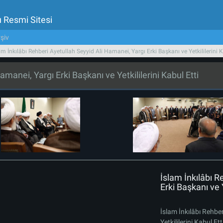
u Resmi Sitesi
şiv
am İnkılâbı Rehberi Ayetullah Seyyid Ali Hamanei, Yargı Erki Başkanı ve Yetkililerini K
amanei, Yargı Erki Başkanı ve Yetkililerini Kabul Etti
İslam İnkılâbı R
Erki Başkanı ve Y
İslam İnkılâbı Rehbe
Yetkililerini Kabul Ett