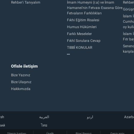
Rehber'i Tanıyalım
İmam Humeyni (r.a) ve İmam
Rehber
Hamanei’nin Fetvası Esasına Göre
Görüşm
Fetvaların Farklılıkları
İslam İ
Fıkhi Eğitim Risalesi
Cumhur
Humus Hükümleri
oy kull
Farklı Meseleler
İslam İ
Fıtr b
Fıkhî Sorulara Cevap
Senend
TIBBÎ KONULAR
karşıl
Ofisle iletişim
Bize Yazınız
Bize Ulaşınız
Hakkımızda
ish
العربية
اردو
Azərb
кий
ไทย
Sitenin haritası
Üyelik
Bize Ulaşınız
Geniş arşiv