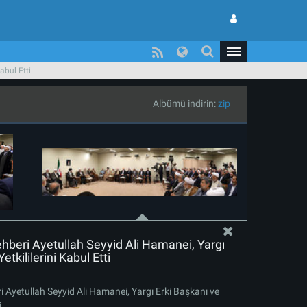
abul Etti
Albümü indirin:
zip
ehberi Ayetullah Seyyid Ali Hamanei, Yargı
etkililerini Kabul Etti
ri Ayetullah Seyyid Ali Hamanei, Yargı Erki Başkanı ve
i