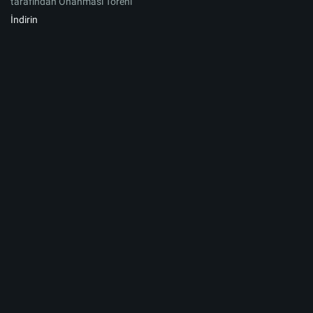
tarafından Onanması Töreni
İndirin