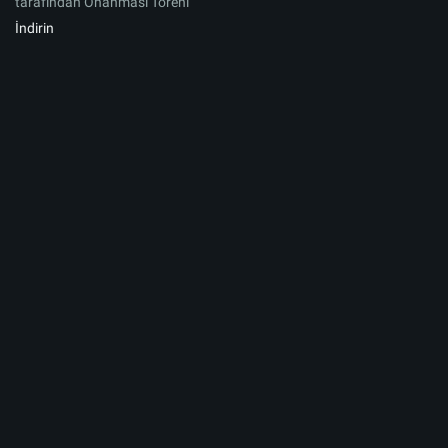
tarafından Onanması Töreni
İndirin