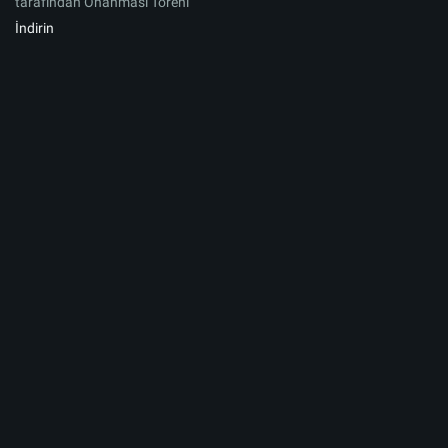
tarafından Onanması Töreni
İndirin