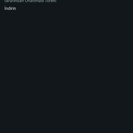
tarafından Onanması Töreni
İndirin