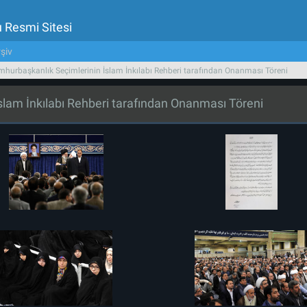
u Resmi Sitesi
şiv
urbaşkanlık Seçimlerinin İslam İnkılabı Rehberi tarafından Onanması Töreni
lam İnkılabı Rehberi tarafından Onanması Töreni