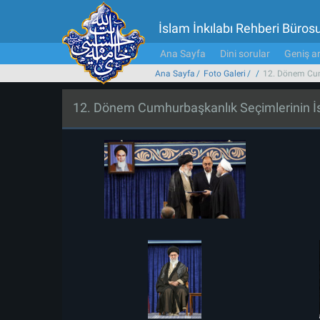
İslam İnkılabı Rehberi Büros
Ana Sayfa
Dini sorular
Geniş ar
Ana Sayfa
Foto Galeri
12. Dönem Cumh
12. Dönem Cumhurbaşkanlık Seçimlerinin İs