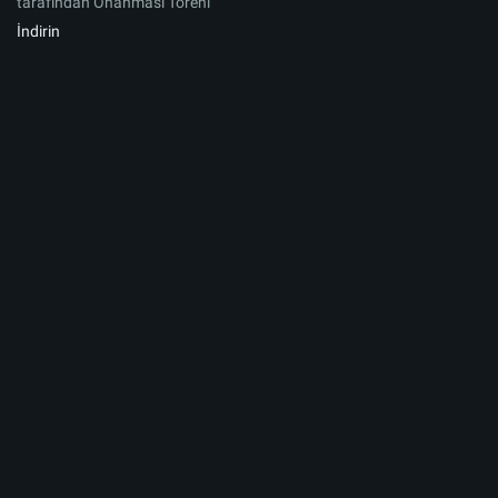
tarafından Onanması Töreni
İndirin