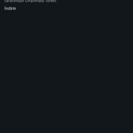
tarafından Onanması Töreni
İndirin