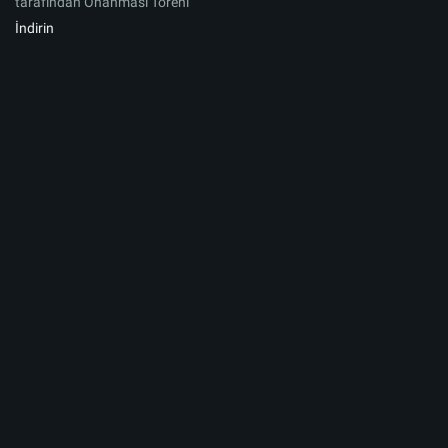
tarafından Onanması Töreni
İndirin