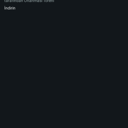
tarafından Onanması Töreni
İndirin