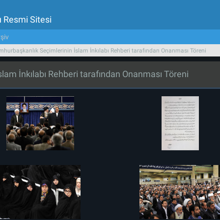
u Resmi Sitesi
şiv
urbaşkanlık Seçimlerinin İslam İnkılabı Rehberi tarafından Onanması Töreni
lam İnkılabı Rehberi tarafından Onanması Töreni