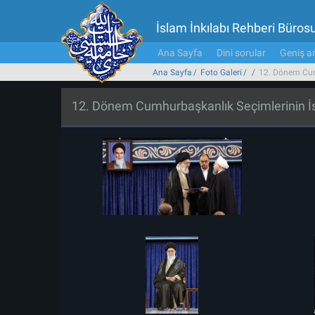
İslam İnkılabı Rehberi Büros
Ana Sayfa
Dini sorular
Geniş ar
Ana Sayfa
Foto Galeri
12. Dönem Cumh
12. Dönem Cumhurbaşkanlık Seçimlerinin İs