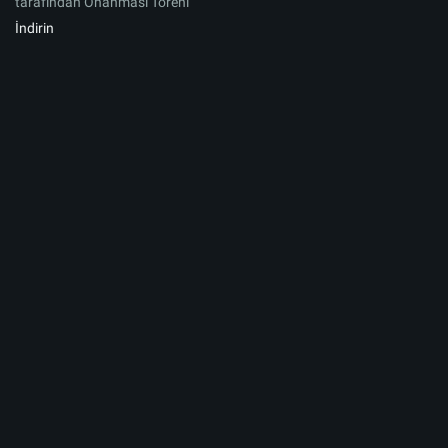
tarafından Onanması Töreni
İndirin