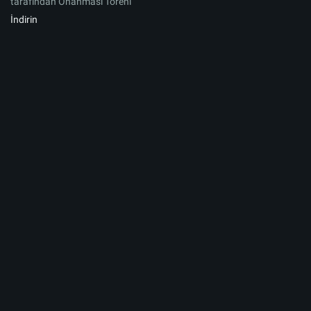
tarafından Onanması Töreni
İndirin