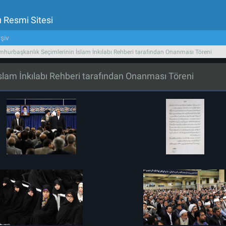
u Resmi Sitesi
şiv
urbaşkanlık Seçimlerinin İslam İnkılabı Rehberi tarafından Onanması Töreni
lam İnkılabı Rehberi tarafından Onanması Töreni