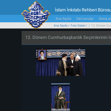
İslam İnkılabı Rehberi Büros
Ana Sayfa
Dini sorular
Geniş ar
Ana Sayfa
Foto Galeri
12. Dönem Cumh
12. Dönem Cumhurbaşkanlık Seçimlerinin İs