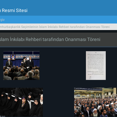
u Resmi Sitesi
şiv
urbaşkanlık Seçimlerinin İslam İnkılabı Rehberi tarafından Onanması Töreni
lam İnkılabı Rehberi tarafından Onanması Töreni