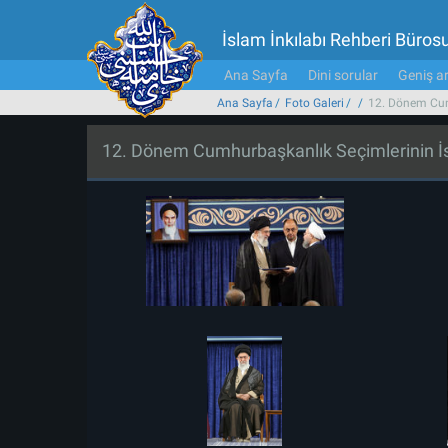
İslam İnkılabı Rehberi Büros
Ana Sayfa
Dini sorular
Geniş ar
Ana Sayfa
Foto Galeri
12. Dönem Cumh
12. Dönem Cumhurbaşkanlık Seçimlerinin İs