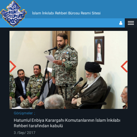
İslam İnkılabı Rehberi Bürosu Resmi Sitesi
Görüşmeler
Hatum'ul Enbiya Karargahı Komutanlarının İslam İnkılabı
Rehberi tarafından kabulü
3 /Sep/ 2017