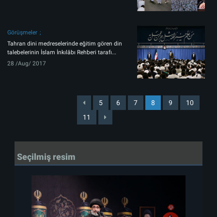
Görüşmeler
Tahran dini medreselerinde eğitim gören din
talebelerinin İslam İnkılâbı Rehberi tarafı...
28 /Aug/ 2017
5
6
7
8
9
10
11
Seçilmiş resim