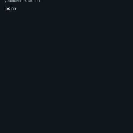
yetkililerini kabul etti
İndirin