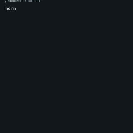
yetkililerini kabul etti
İndirin