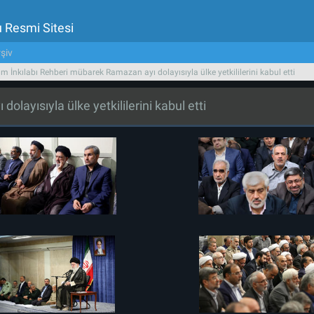
u Resmi Sitesi
şiv
am İnkılabı Rehberi mübarek Ramazan ayı dolayısıyla ülke yetkililerini kabul etti
layısıyla ülke yetkililerini kabul etti