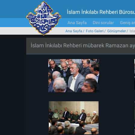
İslam İnkılabı Rehberi Büros
Ana Sayfa
Dini sorular
Geniş ar
Ana Sayfa
Foto Galeri
Görüşmeler
İsl
İslam İnkılabı Rehberi mübarek Ramazan ayı do