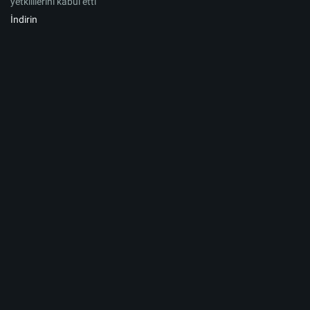
yetkililerini kabul etti
İndirin