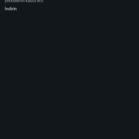
yetkililerini kabul etti
İndirin