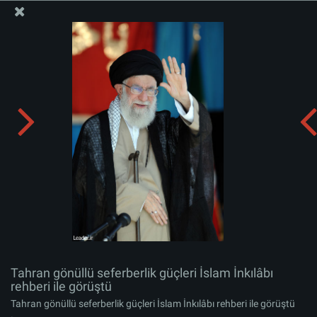
İslam İnkılabı Rehberi Bürosu Resmi Sitesi
Tahran gönüllü seferberlik güçleri İslam İnkılâbı rehberi
ile görüştü
Albümü indirin:
zip
Tahran gönüllü seferberlik güçleri İslam İnkılâbı
rehberi ile görüştü
Tahran gönüllü seferberlik güçleri İslam İnkılâbı rehberi ile görüştü