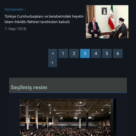
Görüşmeler
Türkiye Cumhurbaşkanı ve beraberindeki heyetin
İslam İnkılâbı Rehberi tarafından kabulü
7 /Sep/ 2018
1
2
3
4
5
6
Seçilmiş resim