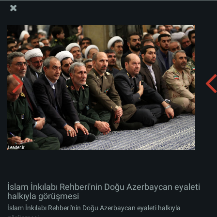
İslam İnkılabı Rehberi Bürosu Resmi Sitesi
İslam İnkılabı Rehberi'nin Doğu Azerbaycan eyaleti
halkıyla görüşmesi
Albümü indirin:
zip
İslam İnkılabı Rehberi'nin Doğu Azerbaycan eyaleti
halkıyla görüşmesi
İslam İnkılabı Rehberi'nin Doğu Azerbaycan eyaleti halkıyla