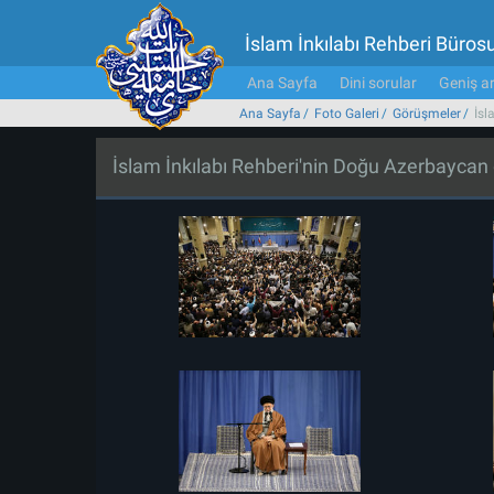
İslam İnkılabı Rehberi Büros
Ana Sayfa
Dini sorular
Geniş ar
Ana Sayfa
Foto Galeri
Görüşmeler
İsl
İslam İnkılabı Rehberi'nin Doğu Azerbaycan 