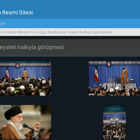
u Resmi Sitesi
şiv
am İnkılabı Rehberi'nin Doğu Azerbaycan eyaleti halkıyla görüşmesi
eyaleti halkıyla görüşmesi