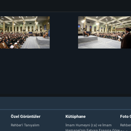
Özel Görüntüler
Kütüphane
Foto 
Rehber'i Tanıyalım
İmam Humeyni (r.a) ve İmam
Rehber
Hamanei’nin Fetvası Esasına Göre