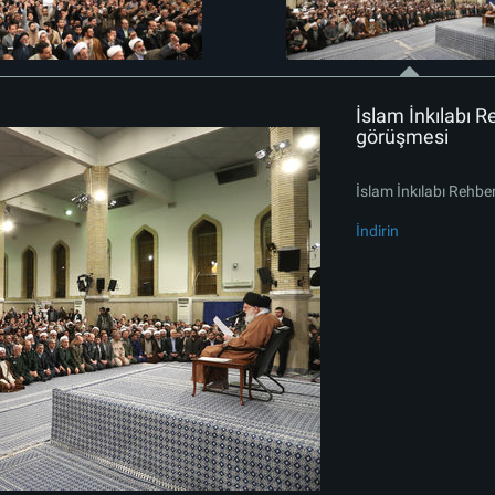
İslam İnkılabı R
görüşmesi
İslam İnkılabı Rehbe
İndirin