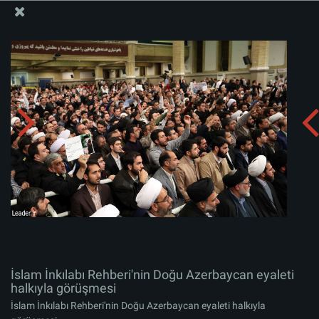
İslam İnkılabı Rehberi Bürosu Resmi Sitesi
İslam İnkılabı Rehberi'nin Doğu Azerbaycan eyaleti
halkıyla görüşmesi
Albümü indirin:
zip
İslam İnkılabı Rehberi'nin Doğu Azerbaycan eyaleti
halkıyla görüşmesi
İslam İnkılabı Rehberi'nin Doğu Azerbaycan eyaleti halkıyla