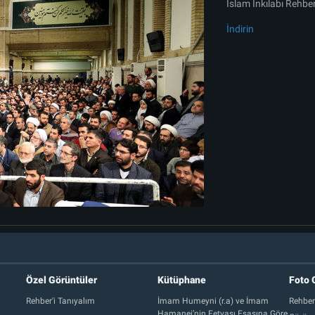
İslam İnkılabı Rehbe
İndirin
Özel Görüntüler
Kütüphane
Foto 
Rehber'i Tanıyalım
İmam Humeyni (r.a) ve İmam
Rehber
Hamanei’nin Fetvası Esasına Göre