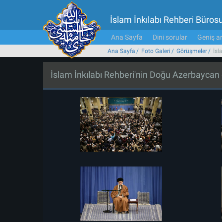
İslam İnkılabı Rehberi Büros
Ana Sayfa
Dini sorular
Geniş ar
Ana Sayfa
Foto Galeri
Görüşmeler
İsl
İslam İnkılabı Rehberi'nin Doğu Azerbaycan 