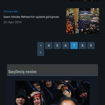
Görüşmeler
İslam İnkılabı Rehberi'nin işçilerle görüşmesi
24 /Apr/ 2019
4
5
6
7
8
9
Seçilmiş resim