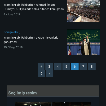
İslam İnkılabı Rehberi'nin rahmetli İmam
Humeyni Külliyesinde halka hitaben konuşması
4 /Jun/ 2019
Görüşmeler
İslam İnkılabı Rehberi'nin akademisyenlerle
görüşmesi
29 /May/ 2019
3
4
5
6
7
8
9
Seçilmiş resim