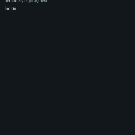
personeliyle görüşmesi
İndirin